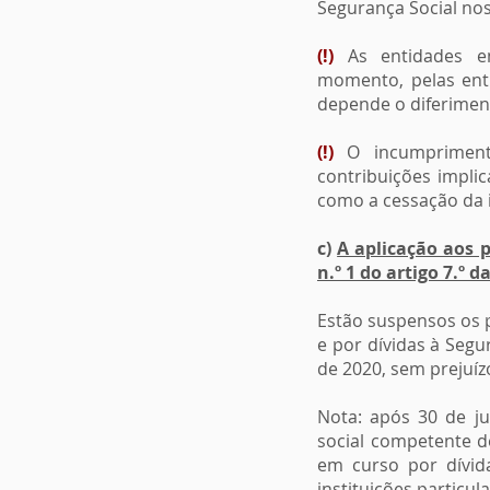
Segurança Social nos
(!)
As entidades em
momento, pelas ent
depende o diferiment
(!)
O incumprimento
contribuições impli
como a cessação da i
c)
A aplicação aos 
n.º 1 do artigo 7.º d
Estão suspensos os p
e por dívidas à Segu
de 2020, sem prejuí
Nota: após 30 de ju
social competente d
em curso por dívid
instituições particu