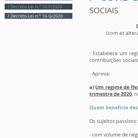
/ Decreto-Lei n.º 10-F/2020
SOCIAIS
/ Decreto-Lei n.º 10-G/2020
(com as alter
- Estabelece um reg
contribuições socia
- Aprova:
a)
Um regime de fle
trimestre de 2020
, 
Quem beneficia des
Os sujeitos passivos:
- com volume de neg