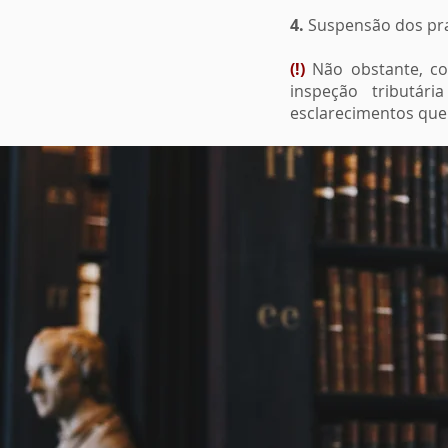
4.
Suspensão dos pra
(!)
Não obstante, c
inspeção tributá
esclarecimentos que 