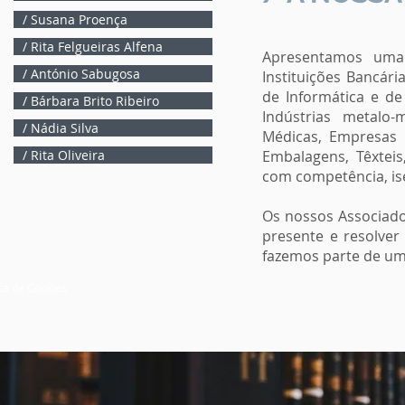
/ Susana Proença
/ Rita Felgueiras Alfena
Apresentamos uma 
/ António Sabugosa
Instituições Bancári
de Informática e de 
/ Bárbara Brito Ribeiro
Indústrias metalo-m
/ Nádia Silva
Médicas, Empresas 
/ Rita Oliveira
Embalagens, Têxteis
com competência, ise
Os nossos Associados
presente e resolve
fazemos parte de um
ica de Cookies