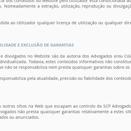
ncia dos conteúdos do Website pelo Utilizador está condicionada ao
s. Nomeadamente a extração, utilização, reprodução ou divulgaç
.
dida ao Utilizador qualquer licença de utilização ou qualquer di
ILIDADE E EXCLUSÃO DE GARANTIAS
 e divulgados no Website são da autoria dos Advogados e/ou C
ividualizada. Todavia, estes conteúdos informativos não constitu
ue não se responsabiliza nem presta quaisquer garantias sobre o
esponsabiliza pela atualidade, precisão ou fiabilidade dos conteúd
ra outros sítios na Web que escapam ao controlo da SCP Advogado
dvogados não presta quaisquer garantias relativamente a estes sí
tados ou anunciados.