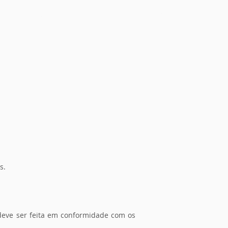
QUE FAZEMOS
A NOSSA EQUIPA
ONDE ESTAMOS
PT
|
EN
s.
 deve ser feita em conformidade com os